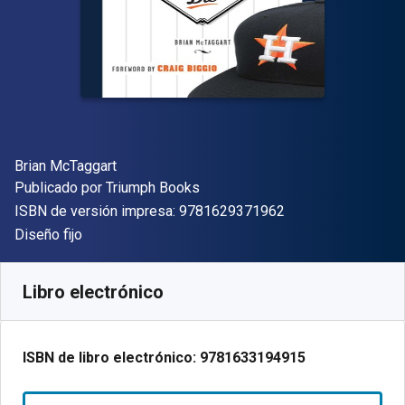
Autor(es)
Brian McTaggart
Editor
Publicado por
Triumph Books
"ISBN-13 9781629
ISBN de versión impresa:
9781629371962
Formato
Diseño fijo
Disponible en
$
51.60
MXN
SKU:
9781633194915R30
Libro electrónico
ISBN de libro electrónico:
9781633194915