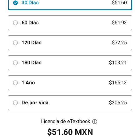
30 Días
$51.60
60 Días
$61.93
120 Días
$72.25
180 Días
$103.21
1 Año
$165.13
De por vida
$206.25
Licencia de eTextbook
Abre el cuadro de di
$51.60 MXN