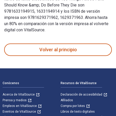
Should Know &amp; Do Before They Die son
9781633194915, 1633194914 y los ISBN de versión
impresa son 9781629371962, 1629371963. Ahorra hasta
un 80% en comparación con la versión impresa al volverte
digital con VitalSource.
100 Things Astros Fans Should Know &amp; Do Before They Di
Volver al principio
Navegación de pie de página
Conócenos
Recursos de VitalSource
Acerca de VitalSource
Declaración de accesibilidad
Prensa y medios
Afiliados
Empleos en VitalSource
Compra por lotes
Eventos de VitalSource
Libros de texto digitales