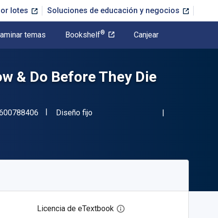
or lotes
Soluciones de educación y negocios
®
aminar temas
Bookshelf
Canjear
ow & Do Before They Die
"ISBN-13 9781600788406"
Formato
600788406
Diseño fijo
Licencia de eTextbook
Abre el cuadro de diálogo de