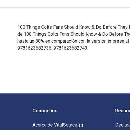
100 Things Colts Fans Should Know & Do Before They Die
de 100 Things Colts Fans Should Know & Do Before T
hasta un 80% en comparación con la versión impresa al v
9781623682736, 9781623682743.
100 Things Colts Fans Should Know & Do Before They Di
Navegación de pie de página
Conócenos
Recurs
Acerca de VitalSource
Declar