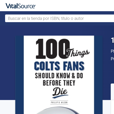
Buscar en la tienda por ISBN, título o autor
Saltar al contenido principal
A
P
Ed
P
D
S