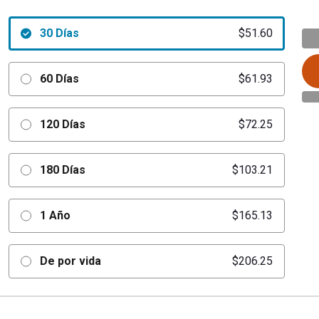
30 Días
$51.60
60 Días
$61.93
120 Días
$72.25
180 Días
$103.21
1 Año
$165.13
De por vida
$206.25