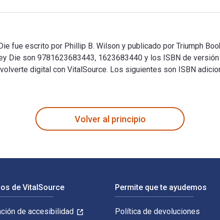
 fue escrito por Phillip B. Wilson y publicado por Triumph Book
hey Die son 9781623683443, 1623683440 y los ISBN de versió
olverte digital con VitalSource. Los siguientes son ISBN adicion
e fue escrito por Phillip B. Wilson y publicado por Triumph B
Volver al principio
os de VitalSource
Permite que te ayudemos
ación de accesibilidad
Política de devoluciones