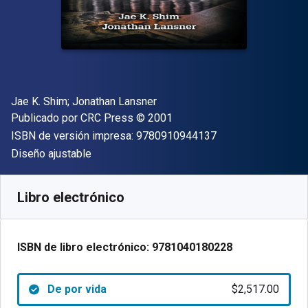
Autor(es)
Jae K. Shim; Jonathan Lansner
Editor
Copyright
Publicado por
CRC Press
© 2001
"ISBN-13 9780910
ISBN de versión impresa:
9780910944137
Formato
Diseño ajustable
Disponible en
$
2517.00
MXN
SKU:
9781040180228
Libro electrónico
ISBN de libro electrónico:
9781040180228
De por vida
$2,517.00