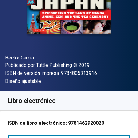
Autor(es)
Héctor García
Editor
Copyright
Publicado por
Tuttle Publishing
© 2019
"ISBN-13 9784805
ISBN de versión impresa:
9784805313916
Formato
Diseño ajustable
Disponible en
$
326.66
MXN
SKU:
9781462920020
Libro electrónico
ISBN de libro electrónico:
9781462920020