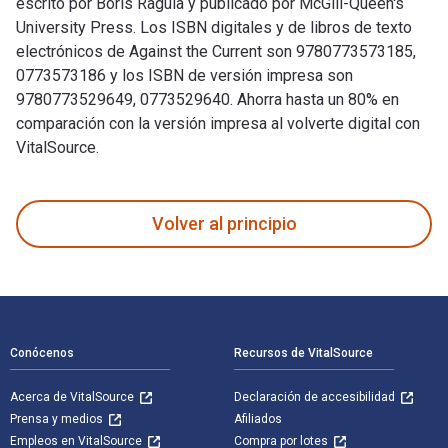
escrito por Boris Ragula y publicado por McGill-Queen's
University Press. Los ISBN digitales y de libros de texto
electrónicos de Against the Current son 9780773573185,
0773573186 y los ISBN de versión impresa son
9780773529649, 0773529640. Ahorra hasta un 80% en
comparación con la versión impresa al volverte digital con
VitalSource.
Against the Current: The Memoirs of Boris Ragula, MD fue esc
Volver al principio
Navegación de pie de página
Conócenos
Recursos de VitalSource
Acerca de VitalSource
Declaración de accesibilidad
Prensa y medios
Afiliados
Empleos en VitalSource
Compra por lotes