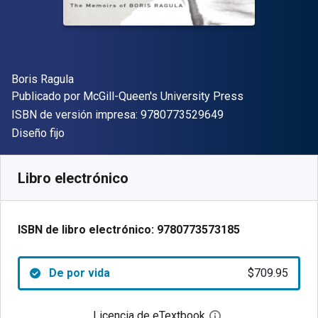
Autor(es)
Boris Ragula
Editor
Publicado por
McGill-Queen's University Press
"ISBN-13 9780773
ISBN de versión impresa:
9780773529649
Formato
Diseño fijo
Disponible en
$
709.95
MXN
SKU:
9780773573185
Libro electrónico
ISBN de libro electrónico:
9780773573185
De por vida
$709.95
Licencia de eTextbook
Abre el cuadro de di