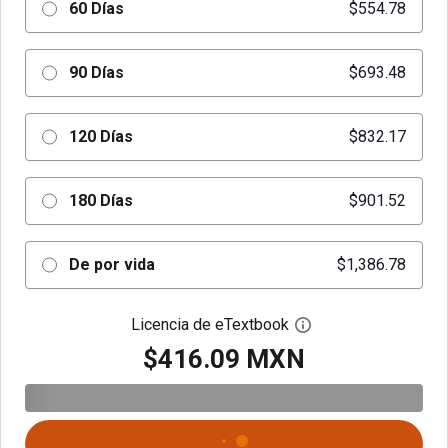
60 Días
$554.78
90 Días
$693.48
120 Días
$832.17
180 Días
$901.52
De por vida
$1,386.78
Licencia de eTextbook
Abre el cuadro de di
$416.09 MXN