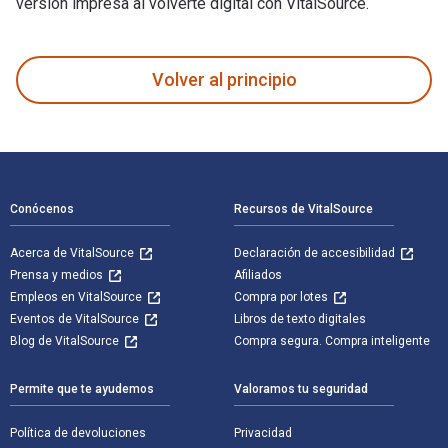
versión impresa al volverte digital con VitalSource.
Android for Java Programmers fue escrito por Abdul-Rahman 
Volver al principio
Navegación de pie de página
Conócenos
Recursos de VitalSource
Acerca de VitalSource
Declaración de accesibilidad
Prensa y medios
Afiliados
Empleos en VitalSource
Compra por lotes
Eventos de VitalSource
Libros de texto digitales
Blog de VitalSource
Compra segura. Compra inteligente
Permite que te ayudemos
Valoramos tu seguridad
Política de devoluciones
Privacidad