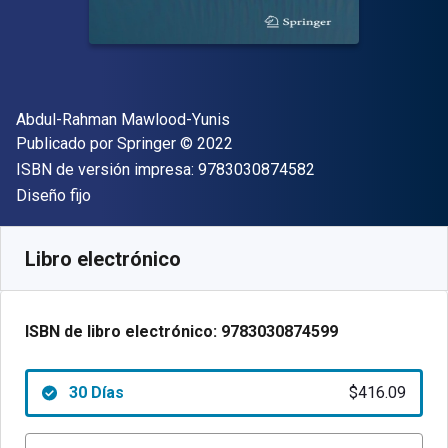
Autor(es)
Abdul-Rahman Mawlood-Yunis
Editor
Copyright
Publicado por
Springer
© 2022
"ISBN-13 9783030
ISBN de versión impresa:
9783030874582
Formato
Diseño fijo
Disponible en
$
416.09
MXN
SKU:
9783030874599R30
Libro electrónico
ISBN de libro electrónico:
9783030874599
30 Días
$416.09