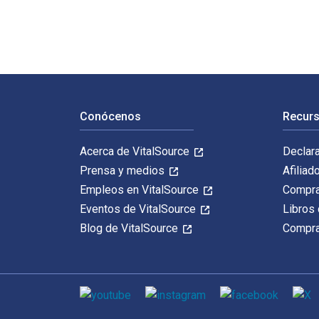
Navegación de pie de página
Conócenos
Recurs
Acerca de VitalSource
Declar
Prensa y medios
Afiliad
Empleos en VitalSource
Compra
Eventos de VitalSource
Libros 
Blog de VitalSource
Compra
Medios de comunicación social