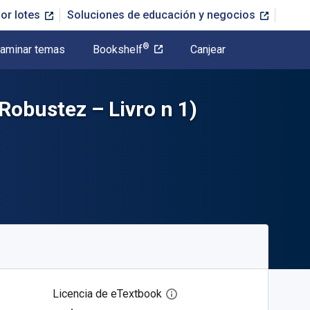
or lotes
Soluciones de educación y negocios
®
aminar temas
Bookshelf
Canjear
obustez – Livro n 1)
Licencia de eTextbook
Abre el cuadro de diálogo de