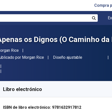
Compra p
Ex
Buscar
Apenas os Dignos (O Caminho da R
utor(es)
organ Rice
itor
Formato
ublicado por
Morgan Rice
Diseño ajustable
isponible en
$
60.38
MXN
KU:
9781632917812
Libro electrónico
ISBN de libro electrónico:
9781632917812