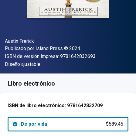
Autor(es)
Austin Frerick
Editor
Copyright
Publicado por
Island Press
© 2024
"ISBN-13 9781642
ISBN de versión impresa:
9781642832693
Formato
Diseño ajustable
Disponible en
$
589.45
MXN
SKU:
9781642832709
Libro electrónico
ISBN de libro electrónico:
9781642832709
De por vida
$589.45