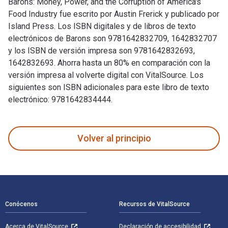
Barons: Money, Power, and the Corruption of America's
Food Industry fue escrito por Austin Frerick y publicado por
Island Press. Los ISBN digitales y de libros de texto
electrónicos de Barons son 9781642832709, 1642832707
y los ISBN de versión impresa son 9781642832693,
1642832693. Ahorra hasta un 80% en comparación con la
versión impresa al volverte digital con VitalSource. Los
siguientes son ISBN adicionales para este libro de texto
electrónico: 9781642834444.
Barons: Money, Power, and the Corruption of America's Food I
Volver al principio
Navegación de pie de página
Conócenos
Recursos de VitalSource
Acerca de VitalSource
Declaración de accesibilidad