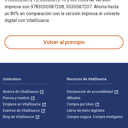
impresa son 9783030587208, 3030587207. Ahorra hasta
un 80% en comparación con la versión impresa al volverte
digital con VitalSource.
Biomedical Informatics: Computer Applications in Health Care
Volver al principio
Navegación de pie de página
Conócenos
Recursos de VitalSource
Acerca de VitalSource
Declaración de accesibilidad
Prensa y medios
Afiliados
Empleos en VitalSource
Compra por lotes
Eventos de VitalSource
Libros de texto digitales
Blog de VitalSource
Compra segura. Compra inteligente