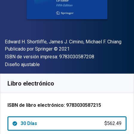
Autor(es)
Edward H. Shortliffe, James J. Cimino, Michael F. Chiang
Editor
Copyright
Publicado por
Springer
© 2021
"ISBN-13 9783030
ISBN de versión impresa:
9783030587208
Formato
Diseño ajustable
Disponible en
$
562.49
MXN
SKU:
9783030587215R30
Libro electrónico
ISBN de libro electrónico:
9783030587215
30 Días
$562.49