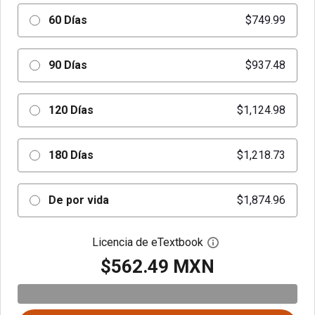
60 Días
$749.99
90 Días
$937.48
120 Días
$1,124.98
180 Días
$1,218.73
De por vida
$1,874.96
Licencia de eTextbook
Abre el cuadro de di
$562.49 MXN