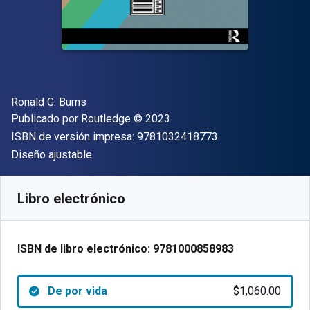
Autor(es)
Ronald G. Burns
Editor
Copyright
Publicado por
Routledge
© 2023
"ISBN-13 9781032
ISBN de versión impresa:
9781032418773
Formato
Diseño ajustable
Disponible en
$
1060.00
MXN
SKU:
9781000858983
Libro electrónico
ISBN de libro electrónico:
9781000858983
De por vida
$1,060.00