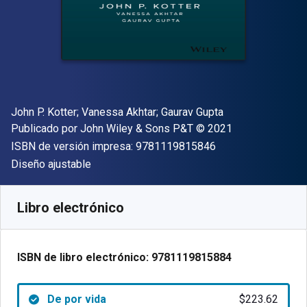
Autor(es)
John P. Kotter; Vanessa Akhtar; Gaurav Gupta
Editor
Copyright
Publicado por
John Wiley & Sons P&T
© 2021
"ISBN-13 9781119
ISBN de versión impresa:
9781119815846
Formato
Diseño ajustable
Disponible en
$
223.62
MXN
SKU:
9781119815884
Libro electrónico
ISBN de libro electrónico:
9781119815884
De por vida
$223.62