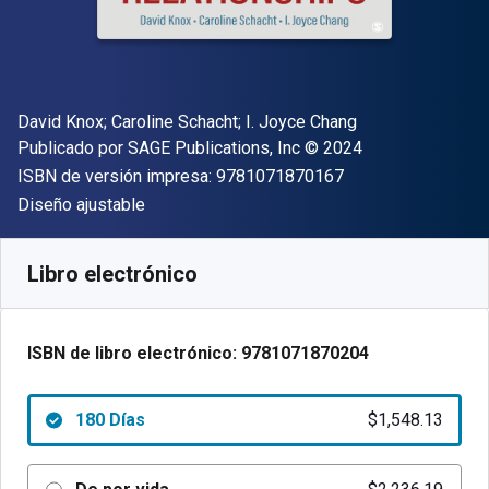
Autor(es)
David Knox; Caroline Schacht; I. Joyce Chang
Editor
Copyright
Publicado por
SAGE Publications, Inc
© 2024
"ISBN-13 9781071
ISBN de versión impresa:
9781071870167
Formato
Diseño ajustable
Disponible en
$
1548.13
MXN
SKU:
9781071870204R180
Libro electrónico
ISBN de libro electrónico:
9781071870204
180 Días
$1,548.13