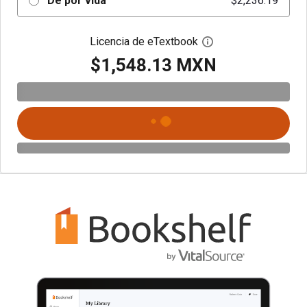
De por vida
$2,236.19
Licencia de eTextbook
Abre el cuadro de di
$1,548.13 MXN