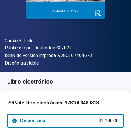
Autor(es)
Carole K. Fink
Editor
Copyright
Publicado por
Routledge
© 2022
"ISBN-13 9780367
ISBN de versión impresa:
9780367404673
Formato
Diseño ajustable
Disponible en
$
1100.00
MXN
SKU:
9781000480818
Libro electrónico
ISBN de libro electrónico:
9781000480818
De por vida
$1,100.00