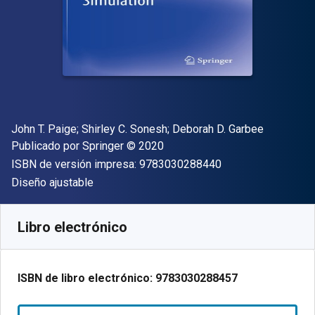
Autor(es)
John T. Paige; Shirley C. Sonesh; Deborah D. Garbee
Editor
Copyright
Publicado por
Springer
© 2020
"ISBN-13 9783030
ISBN de versión impresa:
9783030288440
Formato
Diseño ajustable
Disponible en
$
566.92
MXN
SKU:
9783030288457R30
Libro electrónico
ISBN de libro electrónico:
9783030288457