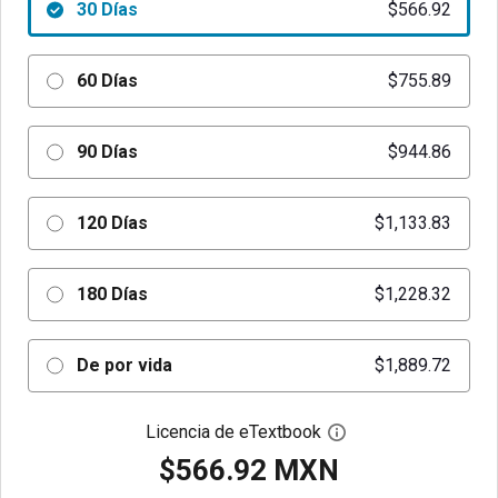
30 Días
$566.92
60 Días
$755.89
90 Días
$944.86
120 Días
$1,133.83
180 Días
$1,228.32
De por vida
$1,889.72
Licencia de eTextbook
Abre el cuadro de di
$566.92 MXN