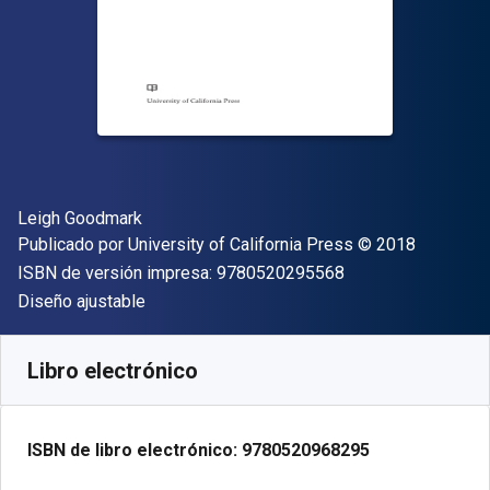
Autor(es)
Leigh Goodmark
Editor
Copyright
Publicado por
University of California Press
© 2018
"ISBN-13 9780520
ISBN de versión impresa:
9780520295568
Formato
Diseño ajustable
Disponible en
$
257.16
MXN
SKU:
9780520968295
Libro electrónico
ISBN de libro electrónico:
9780520968295