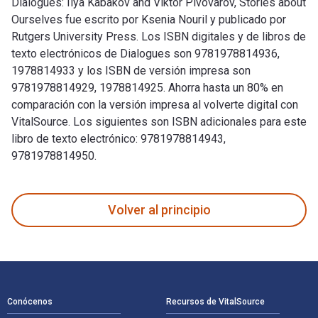
Dialogues: Ilya Kabakov and Viktor Pivovarov, Stories about
Ourselves fue escrito por Ksenia Nouril y publicado por
Rutgers University Press. Los ISBN digitales y de libros de
texto electrónicos de Dialogues son 9781978814936,
1978814933 y los ISBN de versión impresa son
9781978814929, 1978814925. Ahorra hasta un 80% en
comparación con la versión impresa al volverte digital con
VitalSource. Los siguientes son ISBN adicionales para este
libro de texto electrónico: 9781978814943,
9781978814950.
Dialogues: Ilya Kabakov and Viktor Pivovarov, Stories about
Volver al principio
Navegación de pie de página
Conócenos
Recursos de VitalSource