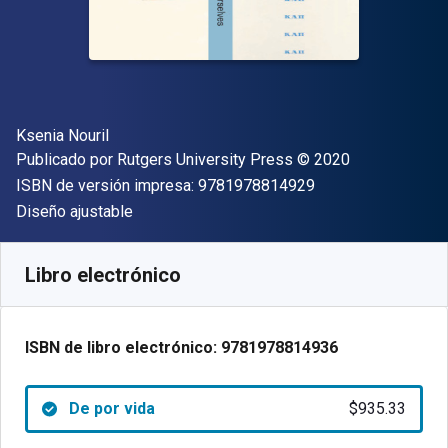
Autor(es)
Ksenia Nouril
Editor
Copyright
Publicado por
Rutgers University Press
© 2020
"ISBN-13 9781978
ISBN de versión impresa:
9781978814929
Formato
Diseño ajustable
Disponible en
$
935.33
MXN
SKU:
9781978814936
Libro electrónico
ISBN de libro electrónico:
9781978814936
De por vida
$935.33