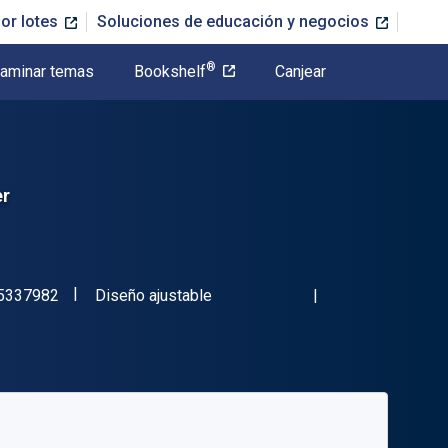
or lotes
Soluciones de educación y negocios
®
aminar temas
Bookshelf
Canjear
er
"ISBN-13 9780745337982"
Formato
5337982
Diseño ajustable