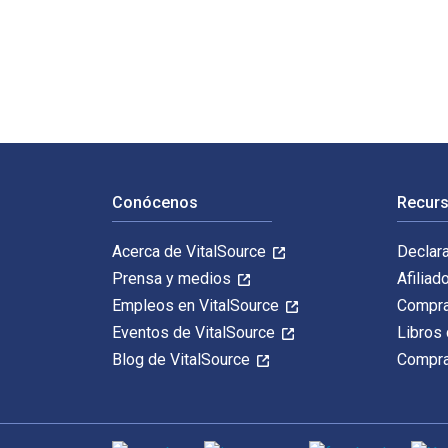
Digital Demagogue: Authoritarian Capitalism in the Ag
Navegación de pie de página
Conócenos
Recurs
Acerca de VitalSource
Declar
Prensa y medios
Afiliad
Empleos en VitalSource
Compra
Eventos de VitalSource
Libros 
Blog de VitalSource
Compra