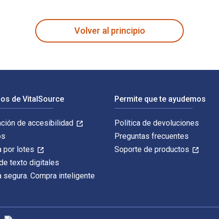
e of Trump and Twitter 1st Edición fue escrito por Christian F
Volver al principio
os de VitalSource
Permite que te ayudemos
ación de accesibilidad
Política de devoluciones
os
Preguntas frecuentes
 por lotes
Soporte de productos
de texto digitales
 segura. Compra inteligente