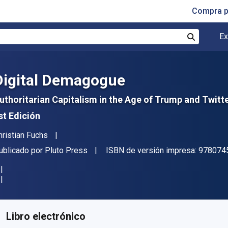
Compra p
Ex
Buscar
Digital Demagogue
uthoritarian Capitalism in the Age of Trump and Twitt
st Edición
utor(es)
hristian Fuchs
itor
ublicado por
Pluto Press
ISBN de versión impresa:
978074
isponible en
$
259.19
MXN
KU:
9781786802828
Libro electrónico