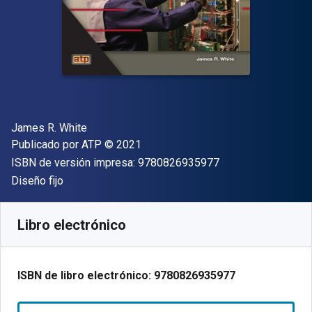
Autor(es)
James R. White
Editor
Copyright
Publicado por
ATP
© 2021
"ISBN-13 9780826
ISBN de versión impresa:
9780826935977
Formato
Diseño fijo
Disponible en
$
1187.58
MXN
SKU:
9780826935977R180
Libro electrónico
ISBN de libro electrónico:
9780826935977