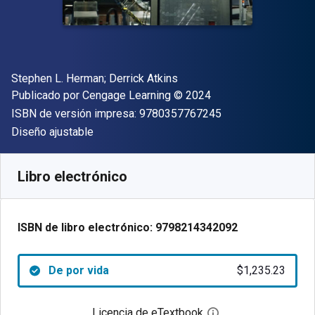
Autor(es)
Stephen L. Herman; Derrick Atkins
Editor
Copyright
Publicado por
Cengage Learning
© 2024
"ISBN-13 9780357
ISBN de versión impresa:
9780357767245
Formato
Diseño ajustable
Disponible en
$
1235.23
MXN
SKU:
9798214342092
Libro electrónico
ISBN de libro electrónico:
9798214342092
De por vida
$1,235.23
Licencia de eTextbook
Abre el cuadro de di