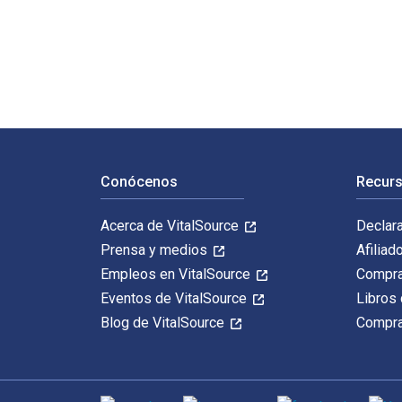
Facilitating Financial Health: Tools for Financial Pla
Navegación de pie de página
Conócenos
Recurs
Acerca de VitalSource
Declar
Prensa y medios
Afiliad
Empleos en VitalSource
Compra
Eventos de VitalSource
Libros 
Blog de VitalSource
Compra