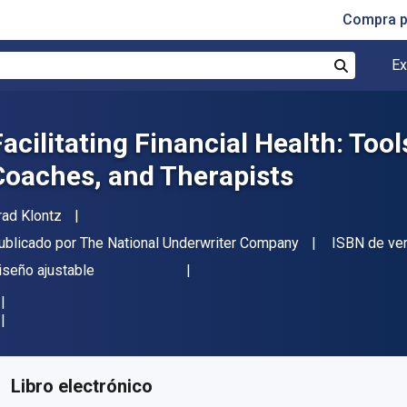
Compra p
Ex
Buscar
Facilitating Financial Health: Tool
Coaches, and Therapists
utor(es)
rad Klontz
itor
ublicado por
The National Underwriter Company
ISBN de ve
ormato
iseño ajustable
isponible en
$
1651.34
MXN
KU:
9781938130038
Libro electrónico