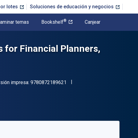
or lotes
Soluciones de educación y negocios
®
aminar temas
Bookshelf
Canjear
s for Financial Planners,
"ISBN-13 9780872189621"
rsión impresa:
9780872189621