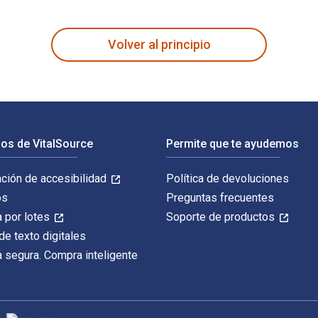
nners, Coaches, and Therapists fue escrito por Brad Klontz y pub
Volver al principio
os de VitalSource
Permite que te ayudemos
ación de accesibilidad
Política de devoluciones
os
Preguntas frecuentes
 por lotes
Soporte de productos
de texto digitales
 segura. Compra inteligente