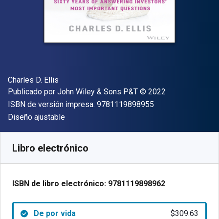
Autor(es)
Charles D. Ellis
Editor
Copyright
Publicado por
John Wiley & Sons P&T
© 2022
"ISBN-13 9781119
ISBN de versión impresa:
9781119898955
Formato
Diseño ajustable
Disponible en
$
309.63
MXN
SKU:
9781119898962
Libro electrónico
ISBN de libro electrónico:
9781119898962
De por vida
$309.63