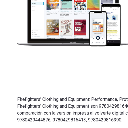
Firefighters' Clothing and Equipment: Performance, Prot
Firefighters' Clothing and Equipment son 9780429816
comparación con la versión impresa al volverte digital
9780429444876, 9780429816413, 9780429816390.
Firefighters' Clothing and Equipment: Performance, Pr