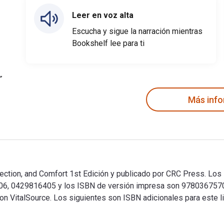
Leer en voz alta
Escucha y sigue la narración mientras
Bookshelf lee para ti
Más inf
ection, and Comfort 1st Edición y publicado por CRC Press. Los 
406, 0429816405 y los ISBN de versión impresa son 978036757
 con VitalSource. Los siguientes son ISBN adicionales para este 
otection, and Comfort 1st Edición y publicado por CRC Press. 