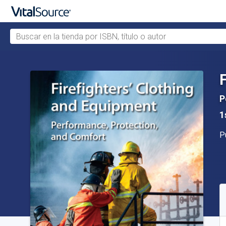
Buscar en la tienda por ISBN, título o autor
Saltar al contenido principal
P
1
Ed
P
D
S