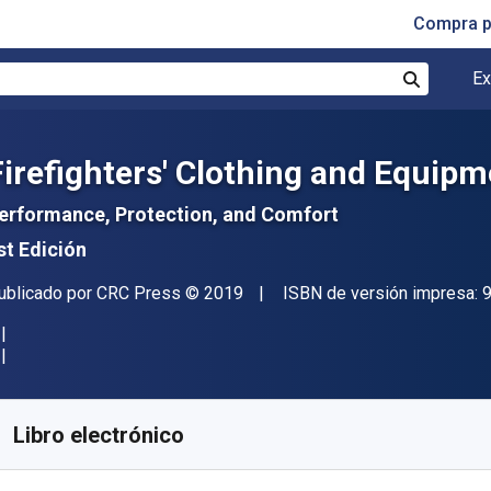
Compra p
Ex
Buscar
Firefighters' Clothing and Equip
erformance, Protection, and Comfort
st Edición
itor
Copyright
ublicado por
CRC Press
© 2019
ISBN de versión impresa:
isponible en
$
1480.00
MXN
KU:
9780429816406
Libro electrónico