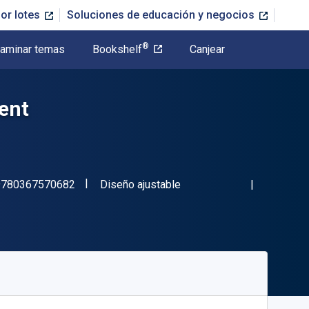
or lotes
Soluciones de educación y negocios
®
aminar temas
Bookshelf
Canjear
ment
"ISBN-13 9780367570682"
Formato
9780367570682
Diseño ajustable