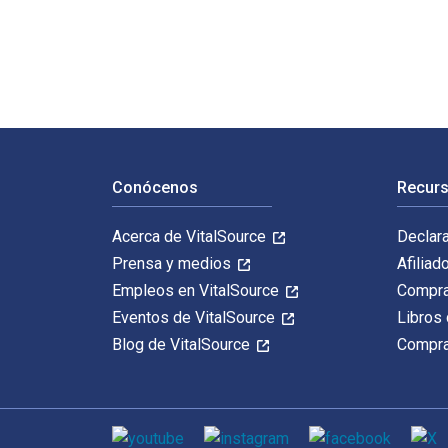
Navegación de pie de página
Conócenos
Recurs
Acerca de VitalSource
Declar
Prensa y medios
Afiliad
Empleos en VitalSource
Compra
Eventos de VitalSource
Libros 
Blog de VitalSource
Compra
Medios de comunicación social