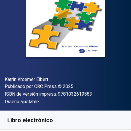
Autor(es)
Katrin Kroemer Elbert
Editor
Copyright
Publicado por
CRC Press
© 2025
"ISBN-13 9781032
ISBN de versión impresa:
9781032619583
Formato
Diseño ajustable
Disponible en
$
1600.00
MXN
SKU:
9781040302101
Libro electrónico