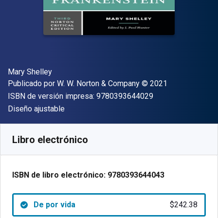
Autor(es)
Mary Shelley
Editor
Copyright
Publicado por
W. W. Norton & Company
© 2021
"ISBN-13 9780393
ISBN de versión impresa:
9780393644029
Formato
Diseño ajustable
Disponible en
$
242.38
MXN
SKU:
9780393644043
Libro electrónico
ISBN de libro electrónico:
9780393644043
De por vida
$242.38