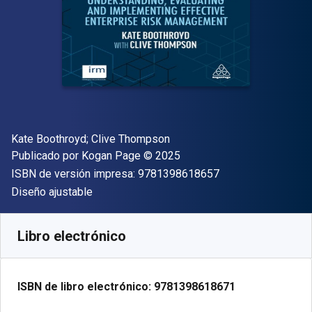
Autor(es)
Kate Boothroyd; Clive Thompson
Editor
Copyright
Publicado por
Kogan Page
© 2025
"ISBN-13 9781398
ISBN de versión impresa:
9781398618657
Formato
Diseño ajustable
Disponible en
$
1299.00
MXN
SKU:
9781398618671
Libro electrónico
ISBN de libro electrónico:
9781398618671