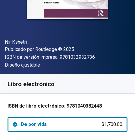
Autor(es)
Nir Kshetri
Editor
Copyright
Publicado por
Routledge
© 2025
"ISBN-13 9781032
ISBN de versión impresa:
9781032932736
Formato
Diseño ajustable
Disponible en
$
1700.00
MXN
SKU:
9781040382448
Libro electrónico
ISBN de libro electrónico:
9781040382448
De por vida
$1,700.00