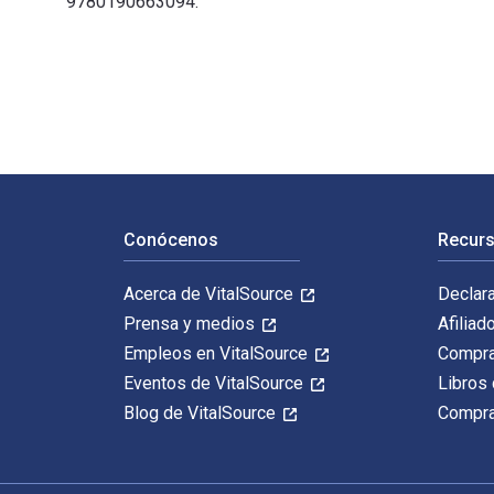
9780190663094.
Healing Justice: Holistic Self-Care for Change Makers 
Navegación de pie de página
Conócenos
Recurs
Acerca de VitalSource
Declar
Prensa y medios
Afiliad
Empleos en VitalSource
Compra
Eventos de VitalSource
Libros 
Blog de VitalSource
Compra