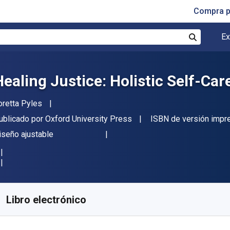
Compra p
Ex
Buscar
Healing Justice: Holistic Self-Ca
utor(es)
oretta Pyles
itor
ublicado por
Oxford University Press
ISBN de versión impr
ormato
iseño ajustable
isponible en
$
537.27
MXN
KU:
9780190663100R180
Libro electrónico