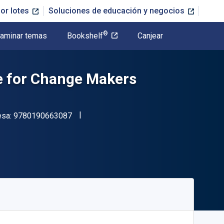
or lotes
Soluciones de educación y negocios
®
aminar temas
Bookshelf
Canjear
re for Change Makers
"ISBN-13 9780190663087"
esa:
9780190663087