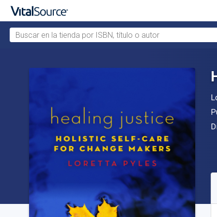
Buscar en la tienda por ISBN, título o autor
Saltar al contenido principal
A
L
Ed
P
F
D
D
S