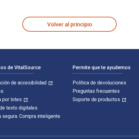
fue escrito por Loretta Pyles y publicado por Oxford Universit
Volver al principio
os de VitalSource
Permite que te ayudemos
ación de accesibilidad
Política de devoluciones
os
Preguntas frecuentes
 por lotes
Soporte de productos
de texto digitales
 segura. Compra inteligente