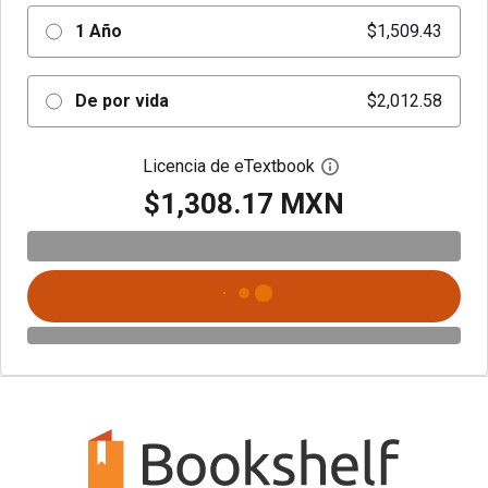
1 Año
$1,509.43
De por vida
$2,012.58
Licencia de eTextbook
Abre el cuadro de di
$1,308.17 MXN