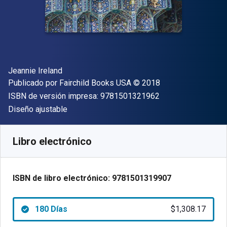
Autor(es)
Jeannie Ireland
Editor
Copyright
Publicado por
Fairchild Books USA
© 2018
"ISBN-13 9781501
ISBN de versión impresa:
9781501321962
Formato
Diseño ajustable
Disponible en
$
1308.17
MXN
SKU:
9781501319907R180
Libro electrónico
ISBN de libro electrónico:
9781501319907
180 Días
$1,308.17