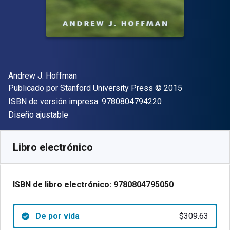
Autor(es)
Andrew J. Hoffman
Editor
Copyright
Publicado por
Stanford University Press
© 2015
"ISBN-13 9780804
ISBN de versión impresa:
9780804794220
Formato
Diseño ajustable
Disponible en
$
309.63
MXN
SKU:
9780804795050
Libro electrónico
ISBN de libro electrónico:
9780804795050
De por vida
$309.63