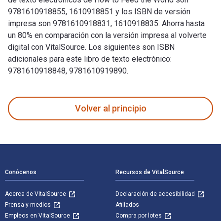
9781610918855, 1610918851 y los ISBN de versión
impresa son 9781610918831, 1610918835. Ahorra hasta
un 80% en comparación con la versión impresa al volverte
digital con VitalSource. Los siguientes son ISBN
adicionales para este libro de texto electrónico:
9781610918848, 9781610919890.
How to Feed the World fue escrito por Jessica Eise y public
Volver al principio
Navegación de pie de página
Conócenos
Recursos de VitalSource
Acerca de VitalSource
Declaración de accesibilidad
Prensa y medios
Afiliados
Empleos en VitalSource
Compra por lotes