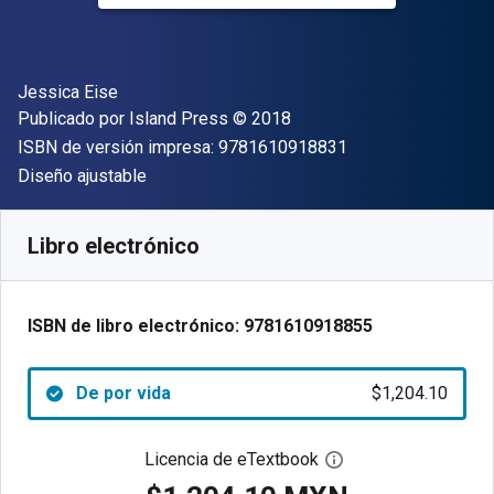
Autor(es)
Jessica Eise
Editor
Copyright
Publicado por
Island Press
© 2018
"ISBN-13 9781610
ISBN de versión impresa:
9781610918831
Formato
Diseño ajustable
Disponible en
$
1204.10
MXN
SKU:
9781610918855
Libro electrónico
ISBN de libro electrónico:
9781610918855
De por vida
$1,204.10
Licencia de eTextbook
Abre el cuadro de di