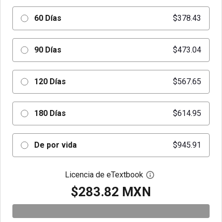
60 Días
$378.43
90 Días
$473.04
120 Días
$567.65
180 Días
$614.95
De por vida
$945.91
Licencia de eTextbook
Abre el cuadro de di
$283.82 MXN