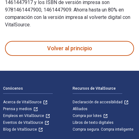
1461447917 y los ISBN de versión impresa son
9781461447900, 1461447909. Ahorra hasta un 80% en
comparación con la versión impresa al volverte digital con
VitalSource.
Imaging Heat and Mass Transfer Processes: Visualization and
Volver al principio
Navegación de pie de página
Conócenos
Recursos de VitalSource
Acerca de VitalSource
Declaración de accesibilidad
Prensa y medios
Afiliados
Empleos en VitalSource
Compra por lotes
Eventos de VitalSource
Libros de texto digitales
Blog de VitalSource
Compra segura. Compra inteligente