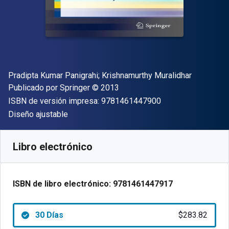
Autor(es)
Pradipta Kumar Panigrahi; Krishnamurthy Muralidhar
Editor
Copyright
Publicado por
Springer
© 2013
"ISBN-13 9781461
ISBN de versión impresa:
9781461447900
Formato
Diseño ajustable
Disponible en
$
283.82
MXN
SKU:
9781461447917R30
Libro electrónico
ISBN de libro electrónico:
9781461447917
30 Días
$283.82