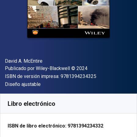
Autor(es)
David A. McEntire
Editor
Copyright
Publicado por
Wiley-Blackwell
© 2024
"ISBN-13 9781394
ISBN de versión impresa:
9781394234325
Formato
Diseño ajustable
Disponible en
$
1542.98
MXN
SKU:
9781394234332
Libro electrónico
ISBN de libro electrónico:
9781394234332