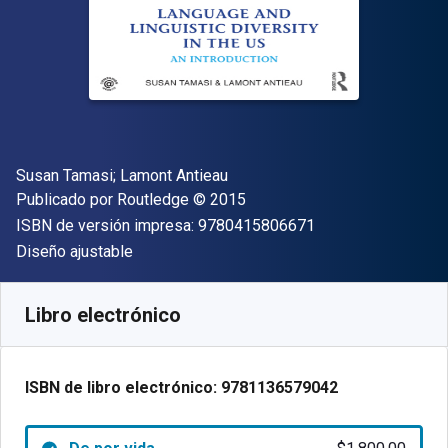
Autor(es)
Susan Tamasi; Lamont Antieau
Editor
Copyright
Publicado por
Routledge
© 2015
"ISBN-13 9780415
ISBN de versión impresa:
9780415806671
Formato
Diseño ajustable
Disponible en
$
1800.00
MXN
SKU:
9781136579042
Libro electrónico
ISBN de libro electrónico:
9781136579042