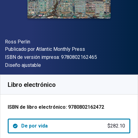
Autor(es)
Ross Perlin
Editor
Publicado por
Atlantic Monthly Press
"ISBN-13 9780802
ISBN de versión impresa:
9780802162465
Formato
Diseño ajustable
Disponible en
$
282.10
MXN
SKU:
9780802162472
Libro electrónico
ISBN de libro electrónico:
9780802162472
De por vida
$282.10