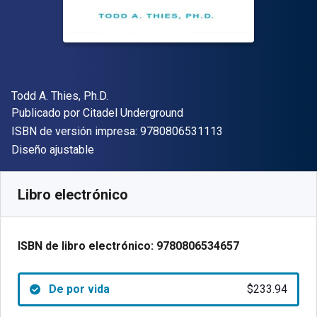
Autor(es)
Todd A. Thies, Ph.D.
Editor
Publicado por
Citadel Underground
"ISBN-13 9780806
ISBN de versión impresa:
9780806531113
Formato
Diseño ajustable
Disponible en
$
233.94
MXN
SKU:
9780806534657
Libro electrónico
ISBN de libro electrónico:
9780806534657
De por vida
$233.94