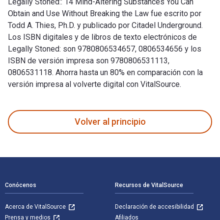
Legally Stoned:: 14 Mind-Altering Substances You Can
Obtain and Use Without Breaking the Law fue escrito por
Todd A. Thies, Ph.D. y publicado por Citadel Underground.
Los ISBN digitales y de libros de texto electrónicos de
Legally Stoned: son 9780806534657, 0806534656 y los
ISBN de versión impresa son 9780806531113,
0806531118. Ahorra hasta un 80% en comparación con la
versión impresa al volverte digital con VitalSource.
Legally Stoned:: 14 Mind-Altering Substances You Can Obtain 
Volver al principio
Navegación de pie de página
Conócenos
Recursos de VitalSource
Acerca de VitalSource
Declaración de accesibilidad
Prensa y medios
Afiliados