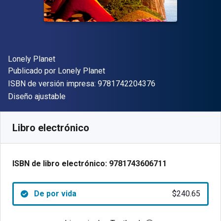
Autor(es)
Lonely Planet
Editor
Publicado por
Lonely Planet
"ISBN-13 9781742
ISBN de versión impresa:
9781742204376
Formato
Diseño ajustable
Disponible en
$
240.65
MXN
SKU:
9781743606711
Libro electrónico
ISBN de libro electrónico:
9781743606711
De por vida
$240.65