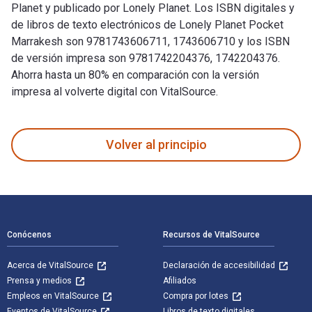
Planet y publicado por Lonely Planet. Los ISBN digitales y
de libros de texto electrónicos de Lonely Planet Pocket
Marrakesh son 9781743606711, 1743606710 y los ISBN
de versión impresa son 9781742204376, 1742204376.
Ahorra hasta un 80% en comparación con la versión
impresa al volverte digital con VitalSource.
Lonely Planet Pocket Marrakesh fue escrito por Lonely Plane
Volver al principio
Navegación de pie de página
Conócenos
Recursos de VitalSource
Acerca de VitalSource
Declaración de accesibilidad
Prensa y medios
Afiliados
Empleos en VitalSource
Compra por lotes
Eventos de VitalSource
Libros de texto digitales