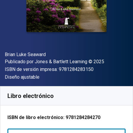
Autor(es)
Brian Luke Seaward
Editor
Copyright
Publicado por
Jones & Bartlett Learning
© 2025
"ISBN-13 9781284
ISBN de versión impresa:
9781284283150
Formato
Diseño ajustable
Disponible en
$
623.13
MXN
SKU:
9781284284270
Libro electrónico
ISBN de libro electrónico:
9781284284270