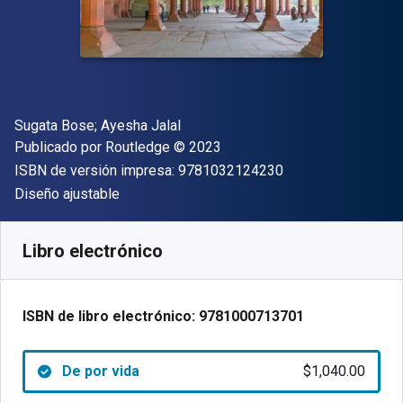
Autor(es)
Sugata Bose; Ayesha Jalal
Editor
Copyright
Publicado por
Routledge
© 2023
"ISBN-13 9781032
ISBN de versión impresa:
9781032124230
Formato
Diseño ajustable
Disponible en
$
1040.00
MXN
SKU:
9781000713701
Libro electrónico
ISBN de libro electrónico:
9781000713701
De por vida
$1,040.00