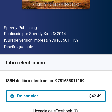
Autor(es)
Speedy Publishing
Editor
Copyright
Publicado por
Speedy Kids
© 2014
"ISBN-13 9781635
ISBN de versión impresa:
9781635011159
Formato
Diseño ajustable
Disponible en
$
42.49
MXN
SKU:
9781635011159
Libro electrónico
ISBN de libro electrónico:
9781635011159
De por vida
$42.49
Licencia de eTextbook
Abre el cuadro de di