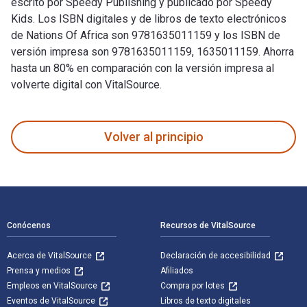
escrito por Speedy Publishing y publicado por Speedy
Kids. Los ISBN digitales y de libros de texto electrónicos
de Nations Of Africa son 9781635011159 y los ISBN de
versión impresa son 9781635011159, 1635011159. Ahorra
hasta un 80% en comparación con la versión impresa al
volverte digital con VitalSource.
Nations Of Africa: Facts About The African Continent fue esc
Volver al principio
Navegación de pie de página
Conócenos
Recursos de VitalSource
Acerca de VitalSource
Declaración de accesibilidad
Prensa y medios
Afiliados
Empleos en VitalSource
Compra por lotes
Eventos de VitalSource
Libros de texto digitales