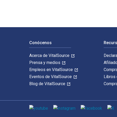
Navegación de pie de página
Conócenos
Recurs
Acerca de VitalSource
Declar
Prensa y medios
Afiliad
Empleos en VitalSource
Compra
Eventos de VitalSource
Libros 
Blog de VitalSource
Compra
Medios de comunicación social