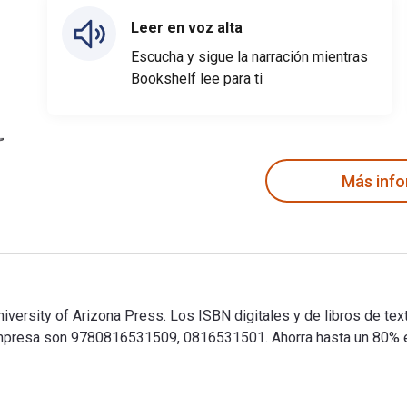
Leer en voz alta
Escucha y sigue la narración mientras
Bookshelf lee para ti
Más inf
iversity of Arizona Press. Los ISBN digitales y de libros de t
resa son 9780816531509, 0816531501. Ahorra hasta un 80% en 
niversity of Arizona Press. Los ISBN digitales y de libros de