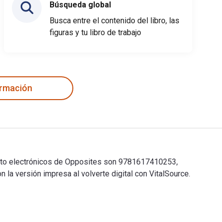
Búsqueda global
Busca entre el contenido del libro, las
figuras y tu libro de trabajo
ormación
texto electrónicos de Opposites son 9781617410253,
 versión impresa al volverte digital con VitalSource.
 texto electrónicos de Opposites son 9781617410253, 161741025X