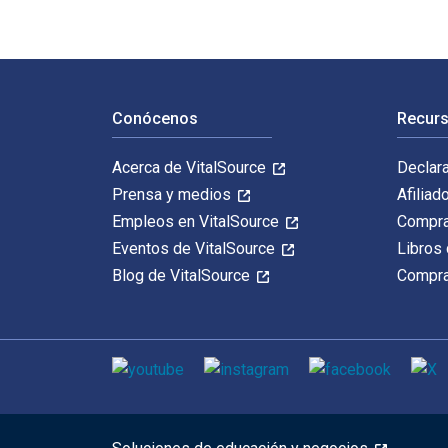
Navegación de pie de página
Conócenos
Recurs
Acerca de VitalSource
Declar
Prensa y medios
Afiliad
Empleos en VitalSource
Compra
Eventos de VitalSource
Libros 
Blog de VitalSource
Compra
Medios de comunicación social