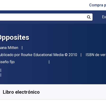
Compra p
Ex
Buscar
Opposites
utor(es)
uana Mitten
itor
Copyright
ublicado por
Rourke Educational Media
© 2010
ISBN de ver
ormato
iseño fijo
isponible en
$
343.17
MXN
KU:
9781617410253
Libro electrónico