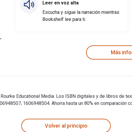
Leer en voz alta
Escucha y sigue la narración mientras
Bookshelf lee para ti
Más inf
r Rourke Educational Media. Los ISBN digitales y de libros de 
948507, 1606948504. Ahorra hasta un 80% en comparación con la
r Rourke Educational Media. Los ISBN digitales y de libros de
Volver al principio