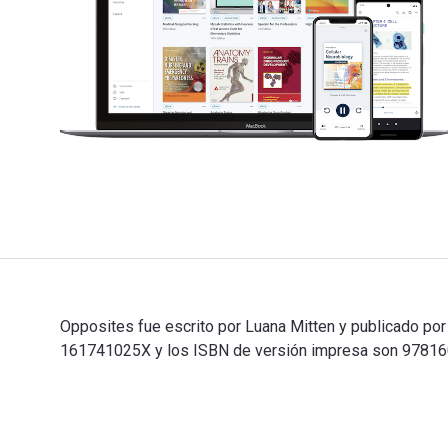
Opposites fue escrito por Luana Mitten y publicado po
161741025X y los ISBN de versión impresa son 9781606
Opposites fue escrito por Luana Mitten y publicado po