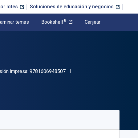
or lotes
Soluciones de educación y negocios
®
aminar temas
Bookshelf
Canjear
"ISBN-13 9781606948507"
sión impresa:
9781606948507