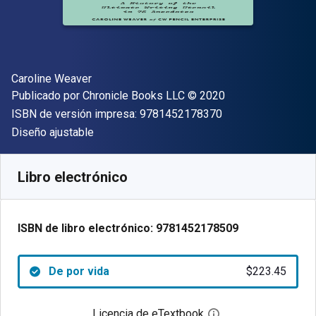
Autor(es)
Caroline Weaver
Editor
Copyright
Publicado por
Chronicle Books LLC
© 2020
"ISBN-13 9781452
ISBN de versión impresa:
9781452178370
Formato
Diseño ajustable
Disponible en
$
223.45
MXN
SKU:
9781452178509
Libro electrónico
ISBN de libro electrónico:
9781452178509
De por vida
$223.45
Licencia de eTextbook
Abre el cuadro de di