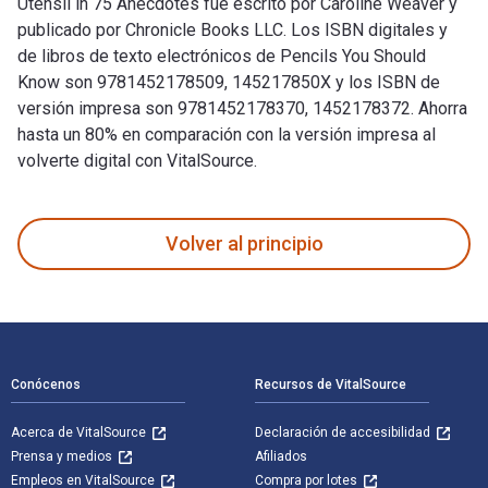
Utensil in 75 Anecdotes fue escrito por Caroline Weaver y
publicado por Chronicle Books LLC. Los ISBN digitales y
de libros de texto electrónicos de Pencils You Should
Know son 9781452178509, 145217850X y los ISBN de
versión impresa son 9781452178370, 1452178372. Ahorra
hasta un 80% en comparación con la versión impresa al
volverte digital con VitalSource.
Pencils You Should Know: A History of Ultimate Writing Uten
Volver al principio
Navegación de pie de página
Conócenos
Recursos de VitalSource
Acerca de VitalSource
Declaración de accesibilidad
Prensa y medios
Afiliados
Empleos en VitalSource
Compra por lotes