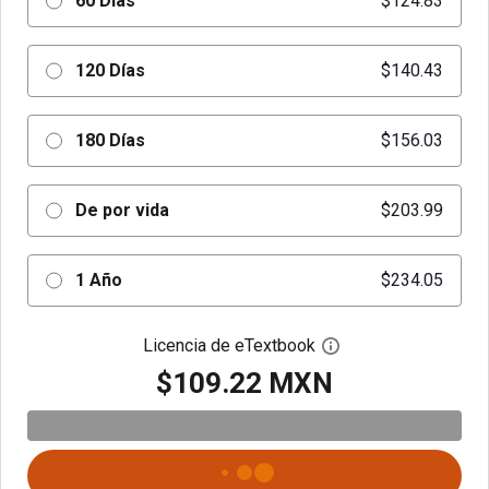
60 Días
$124.83
120 Días
$140.43
180 Días
$156.03
De por vida
$203.99
1 Año
$234.05
Licencia de eTextbook
Abre el cuadro de di
$109.22 MXN