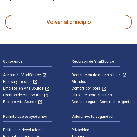
Planting with Nature: A Guide to Sustainable Gardening fue e
Volver al principio
Navegación de pie de página
Conócenos
Recursos de VitalSource
Acerca de VitalSource
Declaración de accesibilidad
Prensa y medios
Afiliados
Empleos en VitalSource
Compra por lotes
Eventos de VitalSource
Libros de texto digitales
Blog de VitalSource
Compra segura. Compra inteligente
Permite que te ayudemos
Valoramos tu seguridad
Política de devoluciones
Privacidad
Preguntas frecuentes
Términos