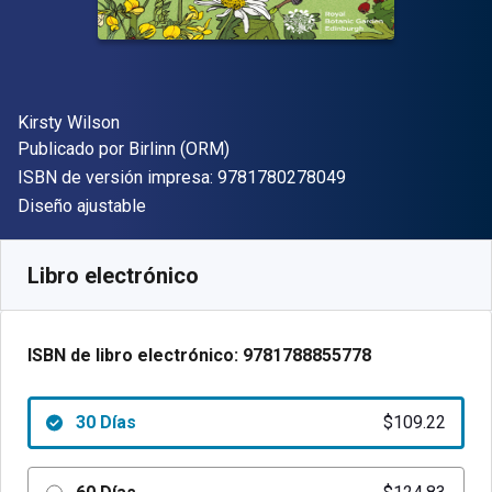
Autor(es)
Kirsty Wilson
Editor
Publicado por
Birlinn (ORM)
"ISBN-13 9781780
ISBN de versión impresa:
9781780278049
Formato
Diseño ajustable
Disponible en
$
109.22
MXN
SKU:
9781788855778R30
Libro electrónico
ISBN de libro electrónico:
9781788855778
30 Días
$109.22