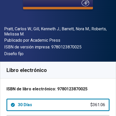
Autor(es)
Pratt, Carlos W.; Gill, Kenneth J.; Barrett, Nora M.; Roberts,
Melissa M.
Editor
Publicado por
Academic Press
"ISBN-13 9780123
ISBN de versión impresa:
9780123870025
Formato
Diseño fijo
Disponible en
$
361.06
MXN
SKU:
9780123870025R30
Libro electrónico
ISBN de libro electrónico:
9780123870025
30 Días
$361.06