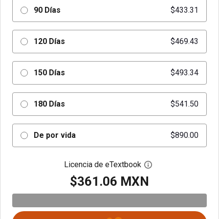
90 Días
$433.31
120 Días
$469.43
150 Días
$493.34
180 Días
$541.50
De por vida
$890.00
Licencia de eTextbook
Abre el cuadro de di
$361.06 MXN