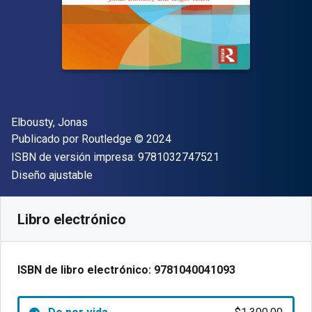
Autor(es)
Elbousty, Jonas
Editor
Copyright
Publicado por
Routledge
© 2024
"ISBN-13 9781032
ISBN de versión impresa:
9781032747521
Formato
Diseño ajustable
Disponible en
$
1300.00
MXN
SKU:
9781040041093
Libro electrónico
ISBN de libro electrónico:
9781040041093