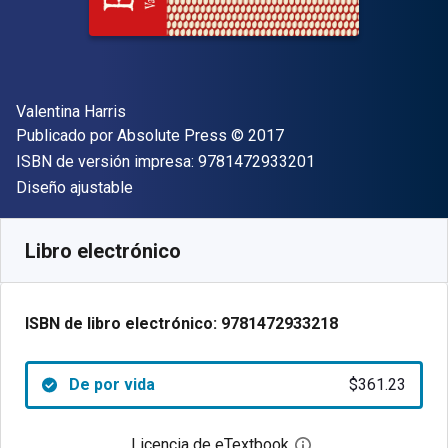
Autor(es)
Valentina Harris
Editor
Copyright
Publicado por
Absolute Press
© 2017
"ISBN-13 9781472
ISBN de versión impresa:
9781472933201
Formato
Diseño ajustable
Disponible en
$
361.23
MXN
SKU:
9781472933218
Libro electrónico
ISBN de libro electrónico:
9781472933218
De por vida
$361.23
Licencia de eTextbook
Abre el cuadro de di