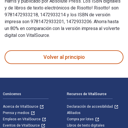
Harris y publicado por Absolute Press. Los ISBN digitales
y de libros de texto electrónicos de Risotto! Risotto! son
9781472933218, 1472933214 y los ISBN de versión
impresa son 9781472933201, 1472933206. Ahorra hasta
un 80% en comparación con la versión impresa al volverte
digital con VitalSource.
Risotto! Risotto! 1st Edición fue escrito por Valentina Harr
Volver al principio
Navegación de pie de página
Conócenos
Recursos de VitalSource
Acerca de VitalSource
Declaración de accesibilidad
Prensa y medios
Afiliados
Empleos en VitalSource
Compra por lotes
Eventos de VitalSource
Libros de texto digitales