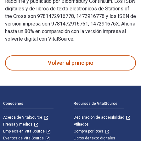
Radcliffe y publicado por Bloomsbury Continuum. Los ISBN
digitales y de libros de texto electrónicos de Stations of
the Cross son 9781472916778, 1472916778 y los ISBN de
versión impresa son 9781472916761, 147291676X. Ahorra
hasta un 80% en comparación con la versión impresa al
volverte digital con VitalSource.
Stations of the Cross 1st Edición fue escrito por Timothy R
Volver al principio
Navegación de pie de página
Conócenos
Recursos de VitalSource
Acerca de VitalSource
Declaración de accesibilidad
Prensa y medios
Afiliados
Empleos en VitalSource
Compra por lotes
Eventos de VitalSource
Libros de texto digitales