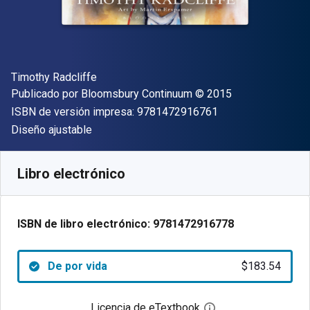
Autor(es)
Timothy Radcliffe
Editor
Copyright
Publicado por
Bloomsbury Continuum
© 2015
"ISBN-13 9781472
ISBN de versión impresa:
9781472916761
Formato
Diseño ajustable
Disponible en
$
183.54
MXN
SKU:
9781472916778
Libro electrónico
ISBN de libro electrónico:
9781472916778
De por vida
$183.54
Licencia de eTextbook
Abre el cuadro de di