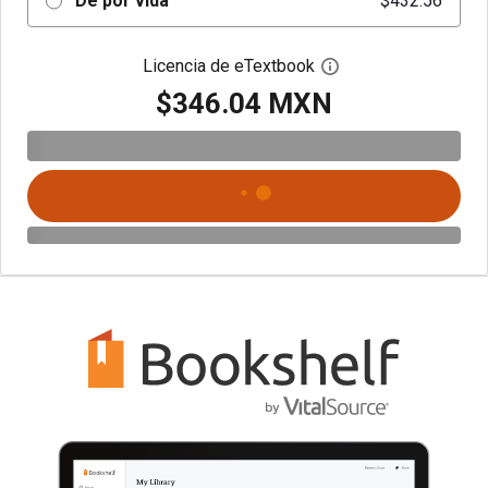
De por vida
$432.56
Licencia de eTextbook
Abre el cuadro de di
$346.04 MXN