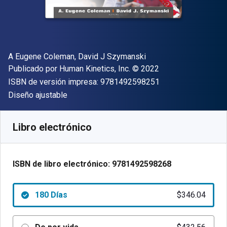
Autor(es)
A Eugene Coleman, David J Szymanski
Editor
Copyright
Publicado por
Human Kinetics, Inc.
© 2022
"ISBN-13 9781492
ISBN de versión impresa:
9781492598251
Formato
Diseño ajustable
Disponible en
$
346.04
MXN
SKU:
9781492598268R180
Libro electrónico
ISBN de libro electrónico:
9781492598268
180 Días
$346.04