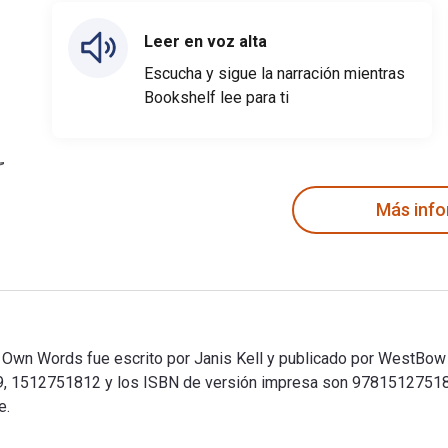
Leer en voz alta
Escucha y sigue la narración mientras
Bookshelf lee para ti
Más inf
ir Own Words fue escrito por Janis Kell y publicado por WestBow 
9, 1512751812 y los ISBN de versión impresa son 97815127518
e.
eir Own Words fue escrito por Janis Kell y publicado por WestB