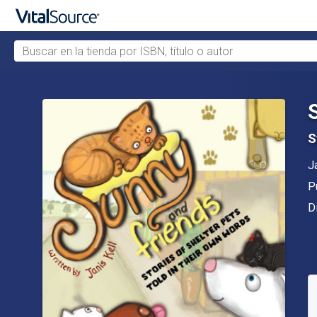
Buscar en la tienda por ISBN, título o autor
Saltar al contenido principal
S
A
J
Ed
P
F
D
D
S