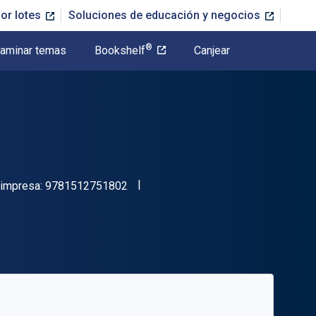
or lotes
Soluciones de educación y negocios
®
aminar temas
Bookshelf
Canjear
"ISBN-13 9781512751802"
 impresa:
9781512751802