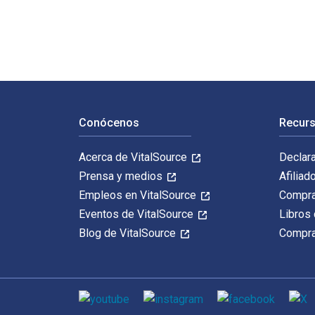
Navegación de pie de página
Conócenos
Recurs
Acerca de VitalSource
Declar
Prensa y medios
Afiliad
Empleos en VitalSource
Compra
Eventos de VitalSource
Libros 
Blog de VitalSource
Compra
Medios de comunicación social