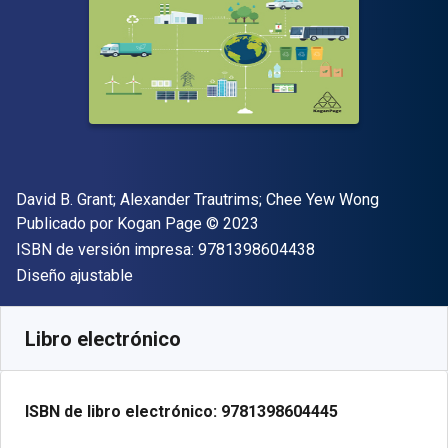
Autor(es)
David B. Grant; Alexander Trautrims; Chee Yew Wong
Editor
Copyright
Publicado por
Kogan Page
© 2023
"ISBN-13 9781398
ISBN de versión impresa:
9781398604438
Formato
Diseño ajustable
Disponible en
$
1099.00
MXN
SKU:
9781398604445
Libro electrónico
ISBN de libro electrónico:
9781398604445